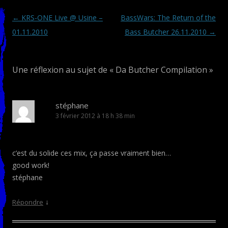
Navigation des articles
←
KRS-ONE Live @ Usine –
BassWars: The Return of the
01.11.2010
Bass Butcher 26.11.2010
→
Une réflexion au sujet de «
Da Butcher Compilation
»
stéphane
3 février 2012 à 18 h 38 min
c’est du solide ces mix, ça passe vraiment bien…
good work!
stéphane
↓
Répondre