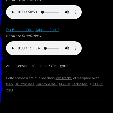
Da Butcher Compilation – Part 2
Hardcore Drum’n’Bass
Âmes sensibles s’abstenir!!! C’est gore!
Cette entrée a été publiée dans
Mix Tracks
, et marquée avec
Dark
,
Drum'n'Bass
,
Hardcore D&B
,
Mix-Set
,
Tech-Step
, le
23 avril
2011
.