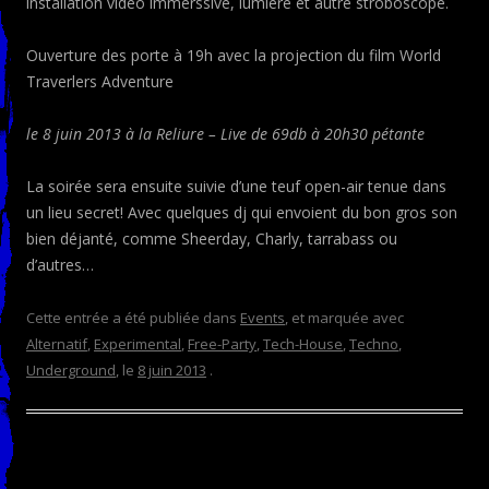
installation vidéo immerssive, lumiere et autre stroboscope.
Ouverture des porte à 19h avec la projection du film World
Traverlers Adventure
le 8 juin 2013 à la Reliure – Live de 69db à 20h30 pétante
La soirée sera ensuite suivie d’une teuf open-air tenue dans
un lieu secret! Avec quelques dj qui envoient du bon gros son
bien déjanté, comme Sheerday, Charly, tarrabass ou
d’autres…
Cette entrée a été publiée dans
Events
, et marquée avec
Alternatif
,
Experimental
,
Free-Party
,
Tech-House
,
Techno
,
Underground
, le
8 juin 2013
.