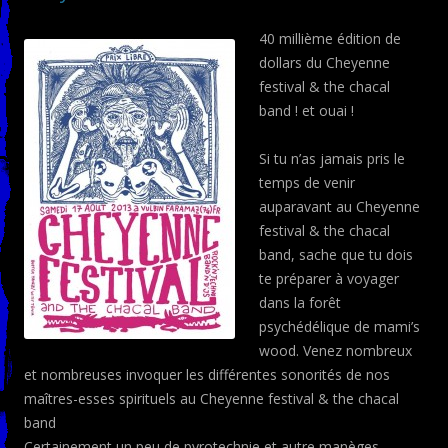
40 millième édition de
dollars du Cheyenne
festival & the chacal
band ! et ouai !
Si tu n’as jamais pris le
temps de venir
auparavant au Cheyenne
festival & the chacal
band, sache que tu dois
te préparer à voyager
dans la forêt
psychédélique de mami’s
wood. Venez nombreux
et nombreuses invoquer les différentes sonorités de nos
maîtres-esses spirituels au Cheyenne festival & the chacal
band
Certainement un peu de pyrotechnie et autre manèges