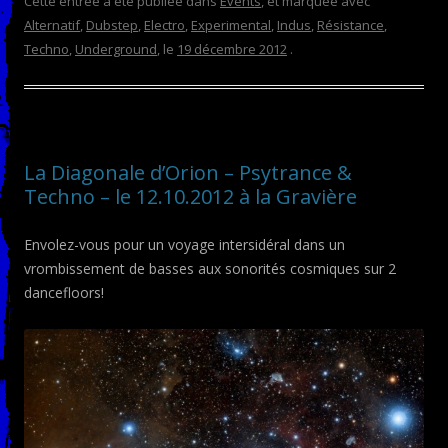
Cette entrée a été publiée dans
Events
, et marquée avec
Alternatif
,
Dubstep
,
Electro
,
Experimental
,
Indus
,
Résistance
,
Techno
,
Underground
, le
19 décembre 2012
.
La Diagonale d’Orion – Psytrance &
Techno – le 12.10.2012 à la Gravière
Envolez-vous pour un voyage intersidéral dans un
vrombissement de basses aux sonorités cosmiques sur 2
dancefloors!