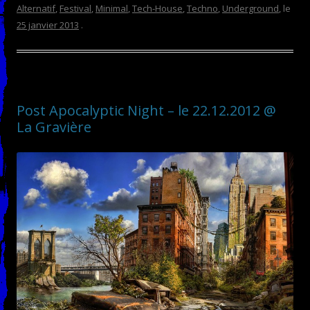
Alternatif
,
Festival
,
Minimal
,
Tech-House
,
Techno
,
Underground
, le
25 janvier 2013
.
Post Apocalyptic Night – le 22.12.2012 @
La Gravière