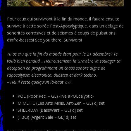
Pour ceux qui survivront à la fin du monde, il faudra ensuite
survivre à cette soirée Post-Apocalyptique, dans un déluge de
sonorités corrosives et de séismes à coups de pulsations
d’infra-basses! See you there, Survivors!
Tu as cru que la fin du monde était pour le 21 décembre? Te
voilà bien penaud… Heureusement, la Gravière va soulager ta
déception en programmant un chaos sonore digne de
l’apocalypse: electronica, dubstep et dark techno.
– Hé! Il reste quelqu’un là-haut ?!??
POL (Poor Rec. – GE) -live aPOLcalyptic-
MIMETIC (Les Arts Minis, Ant-Zen – GE) dj set
SHEERDAY (BassWars – GE) dj set
(TBC!) (Argent Sale – GE) dj set