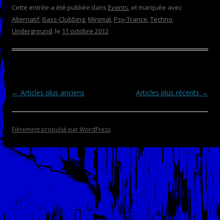
Cette entrée a été publiée dans
Events
, et marquée avec
Alternatif
,
Bass-Clubbing
,
Minimal
,
Psy-Trance
,
Techno
,
Underground
, le
11 octobre 2012
.
Navigation des articles
←
Articles plus anciens
Articles plus récents
→
Fièrement propulsé par WordPress