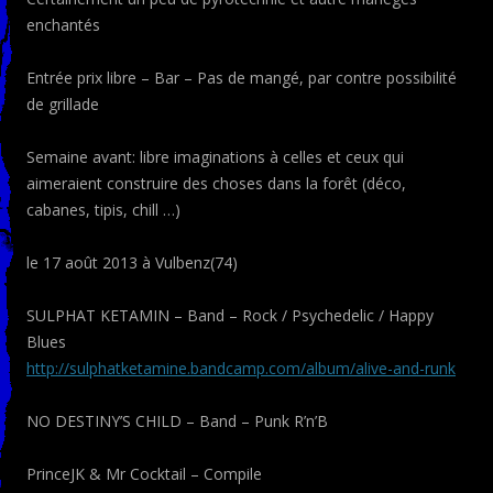
enchantés
Entrée prix libre – Bar – Pas de mangé, par contre possibilité
de grillade
Semaine avant: libre imaginations à celles et ceux qui
aimeraient construire des choses dans la forêt (déco,
cabanes, tipis, chill …)
le 17 août 2013 à Vulbenz(74)
SULPHAT KETAMIN – Band – Rock / Psychedelic / Happy
Blues
http://
sulphatketamine.bandcamp.co
m/album/alive-and-runk
NO DESTINY’S CHILD – Band – Punk R’n’B
PrinceJK & Mr Cocktail – Compile